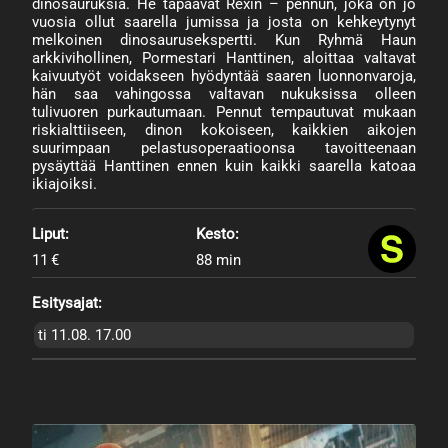
dinosauruksia. He tapaavat Rexin – pennun, joka on jo
vuosia ollut saarella jumissa ja josta on kehkeytynyt
melkoinen dinosaurusekspertti. Kun Ryhmä Haun
arkkivihollinen, Pormestari Hanttinen, aloittaa valtavat
kaivuutyöt voidakseen hyödyntää saaren luonnonvaroja,
hän saa vahingossa valtavan nukuksissa olleen
tulivuoren purkautumaan. Pennut tempautuvat mukaan
riskialttiiseen, dinon kokoiseen, kaikkien aikojen
suurimpaan pelastusoperaatioonsa tavoitteenaan
pysäyttää Hanttinen ennen kuin kaikki saarella katoaa
ikiajoiksi.
Liput:
Kesto:
11 €
88 min
Esitysajat:
ti 11.08. 17.00