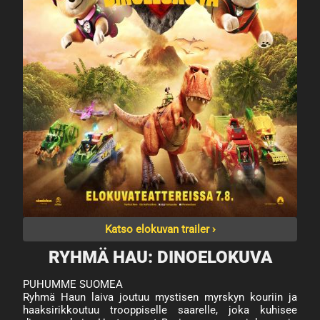
Katso elokuvan trailer ›
RYHMÄ HAU: DINOELOKUVA
PUHUMME SUOMEA
Ryhmä Haun laiva joutuu mystisen myrskyn kouriin ja
haaksirikkoutuu trooppiselle saarelle, joka kuhisee