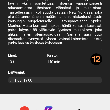
täysin yksin poistettuaan itsensä vapaaehtoisesti
rakastamiensa ihmisten elämästä ja muistoista.
Taistellessaan rikollisuutta vastaan New Yorkissa, joka
ei enää tunne hänen nimeään, hän on omistautunut täysin
kaupungin suojelemiselle — täysipäiväisenä Spider-
Manina. Mutta kun vaatimukset häntä kohtaan kasvavat,
paine käynnistää yllättävän fyysisen muutoksen, joka
uhkaa hänen olemassaoloaan. Samalla uusi outo
rikosaalto synnyttää yhden voimakkaimmista uhista,
jonka hän on koskaan kohdannut.
Liput:
Kesto:
13 €
140 min
Esitysajat:
ti 11.08. 19.00